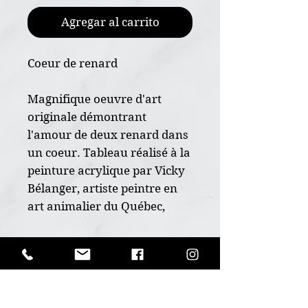
Agregar al carrito
Coeur de renard
Magnifique oeuvre d'art
originale démontrant
l'amour de deux renard dans
un coeur. Tableau réalisé à la
peinture acrylique par Vicky
Bélanger, artiste peintre en
art animalier du Québec,
Canada. VBArtistePeintre.
POLITIQUE D'ÉCHANGE ET
* Oeuvre originale peint à la
DE REMBOURSEMENT
main
Ceci est un produit unique, aucun
* Dimension 11"x14"
INFO DE LIVRAISON
échange possible. Un retour peut-