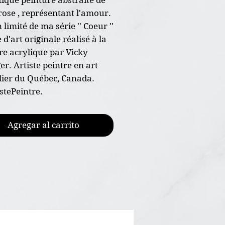
rose , représentant l'amour.
 limité de ma série '' Coeur ''
d'art originale réalisé à la
re acrylique par Vicky
er. Artiste peintre en art
ier du Québec, Canada.
stePeintre.
re originale peint à la main
Agregar al carrito
nsion 8"x10"
papier d'art 300g de haut
, grains fin
ture acrylique et vernis
encadrée
ficat d'authenticité joint à
aison gratuite au Canada