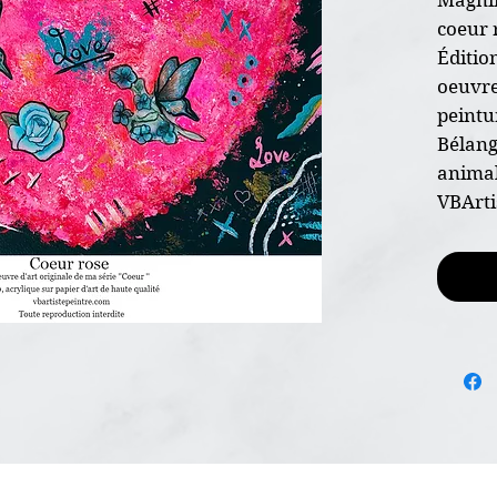
coeur 
Édition
oeuvre 
peintu
Bélang
animal
VBArti
* Oeuv
* Dime
* Sur 
calibre
* Pein
* Non 
* Certi
l'envoi
* Livr