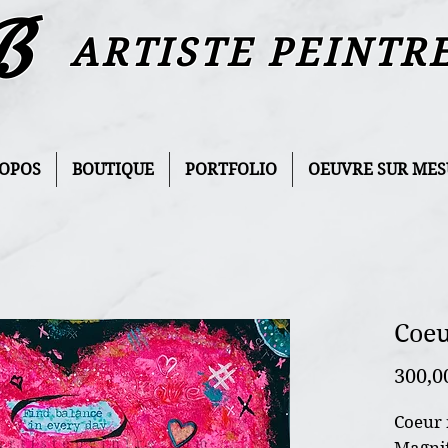
B
ARTISTE PEINTR
ROPOS
BOUTIQUE
PORTFOLIO
OEUVRE SUR MES
Coeu
300,0
Coeur 
Magnif