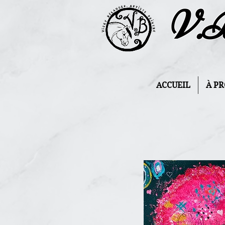
V.
ACCUEIL
À P