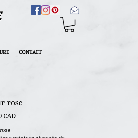
E
URE
CONTACT
r rose
Precio
0 CAD
rose
ique peinture abstraite de