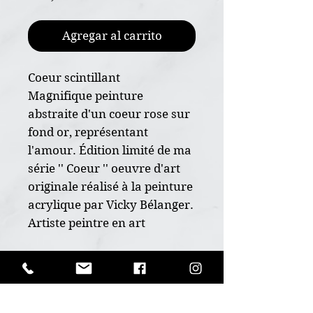
Agregar al carrito
Coeur scintillant
Magnifique peinture
abstraite d'un coeur rose sur
fond or, représentant
l'amour. Édition limité de ma
série '' Coeur '' oeuvre d'art
originale réalisé à la peinture
acrylique par Vicky Bélanger.
Artiste peintre en art
animalier du Québec,
Canada. VBArtistePeintre.
POLITIQUE D'ÉCHANGE ET
DE REMBOURSEMENT
* Oeuvre originale peint à la
Ceci est un produit unique, aucun