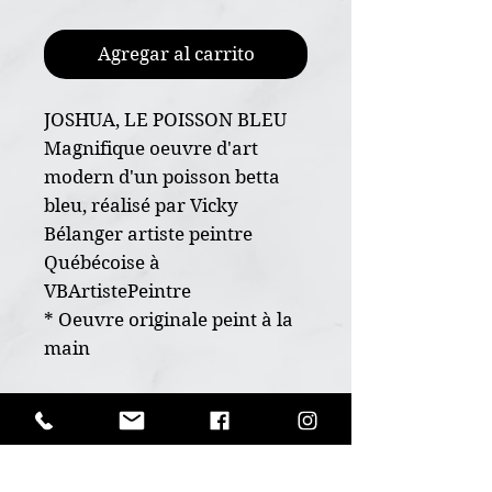
Agregar al carrito
JOSHUA, LE POISSON BLEU
Magnifique oeuvre d'art
modern d'un poisson betta
bleu, réalisé par Vicky
Bélanger artiste peintre
Québécoise à
VBArtistePeintre
* Oeuvre originale peint à la
main
* Dimension 11"x14"
* Sur papier d'art 300g de
POLITIQUE D'ÉCHANGE ET
haut calibre, grain fin
DE REMBOURSEMENT
* Soigneusement encadrée
Ceci est un produit unique, aucun
* Peinture Acrylique et Vernis