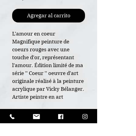
Agregar al carrito
L'amour en coeur
Magnifique peinture de
coeurs rouges avec une
touche d'or, représentant
l'amour. Édition limité de ma
série '' Coeur '' oeuvre d'art
originale réalisé à la peinture
acrylique par Vicky Bélanger.
Artiste peintre en art
animalier du Québec,
Canada. VBArtistePeintre.
POLITIQUE D'ÉCHANGE ET
DE REMBOURSEMENT
* Oeuvre originale peint à la
Ceci est un produit unique, aucun