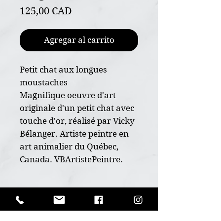
Precio
125,00 CAD
Agregar al carrito
Petit chat aux longues
moustaches
Magnifique oeuvre d'art
originale d'un petit chat avec
touche d'or, réalisé par Vicky
Bélanger. Artiste peintre en
art animalier du Québec,
Canada. VBArtistePeintre.
* Oeuvre originale peint à la
main
POLITIQUE D'ÉCHANGE ET
* Dimension 5"x7"
DE REMBOURSEMENT