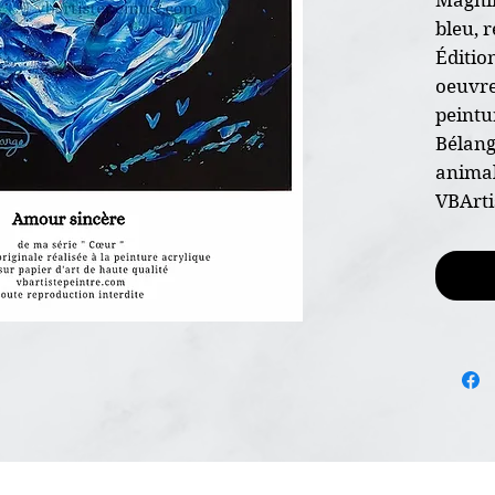
bleu, 
Édition
oeuvre 
peintu
Bélang
animal
VBArti
* Oeuv
* Dime
* Sur 
calibre
* Pein
* Non 
* Certi
l'envoi
* Livr