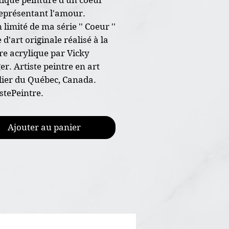
représentant l'amour.
 limité de ma série '' Coeur ''
d'art originale réalisé à la
re acrylique par Vicky
er. Artiste peintre en art
ier du Québec, Canada.
stePeintre.
re originale peint à la main
Ajouter au panier
nsion 5"x7"
papier d'art 300g de haut
, grains fin
ture acrylique et vernis
encadrée
ficat d'authenticité joint à
aison gratuite au Canada