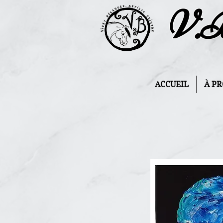
V.
ACCUEIL
À P