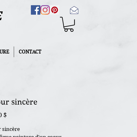
E
URE
CONTACT
ur sincère
Prix
0 $
 sincère
ique peinture d'un coeur