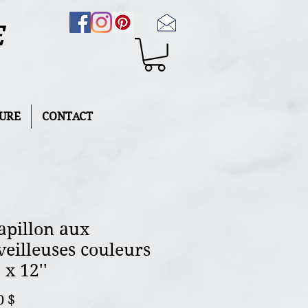
E
URE
CONTACT
apillon aux
eilleuses couleurs
' x 12''
Prix
0 $