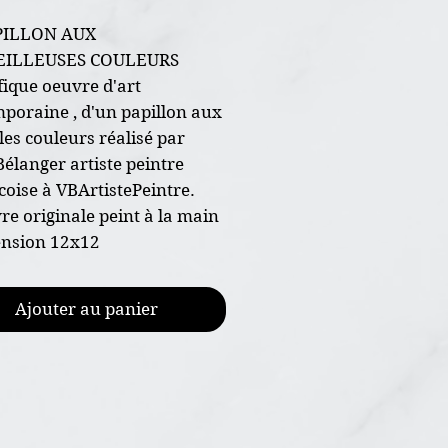
PILLON AUX
ILLEUSES COULEURS
ique oeuvre d'art
poraine , d'un papillon aux
les couleurs réalisé par
Bélanger artiste peintre
oise à VBArtistePeintre.
re originale peint à la main
ension 12x12
oile galerie
ture acrylique et vernis
Ajouter au panier
ème d'accrochage déjà
é prêt à être installé dans
décor.
ficat d'authenticité joint à