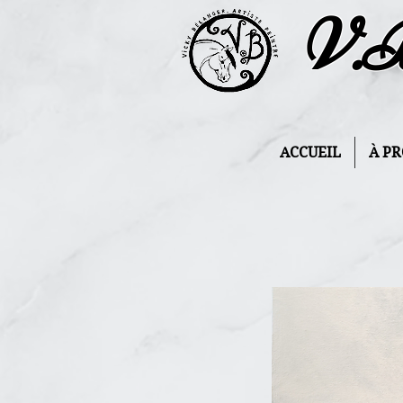
V.
ACCUEIL
À P