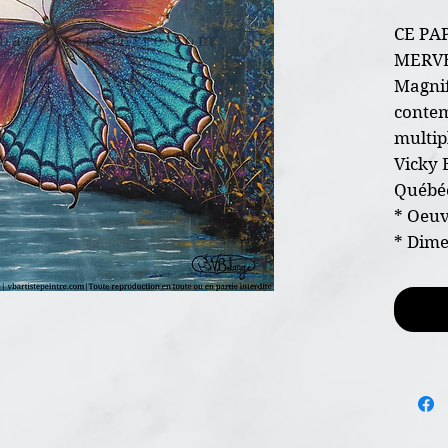
CE PA
MERVE
Magnif
contem
multip
Vicky 
Québéc
* Oeuv
* Dim
* Sur t
* Pein
* Syst
install
votre 
* Certi
l'envoi