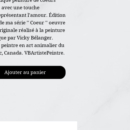
 avec une touche
représentant l'amour. Édition
de ma série '' Coeur '' oeuvre
riginale réalisé à la peinture
que par Vicky Bélanger.
e peintre en art animalier du
, Canada. VBArtistePeintre.
re originale peint à la main
Ajouter au panier
nsion 5"x7"
papier d'art 300g de haut
, grains fin
ture acrylique et vernis
encadrée
ficat d'authenticité joint à
aison gratuite au Canada