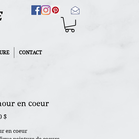
E
URE
CONTACT
our en coeur
Prix
0 $
r en coeur
ique peinture de coeurs