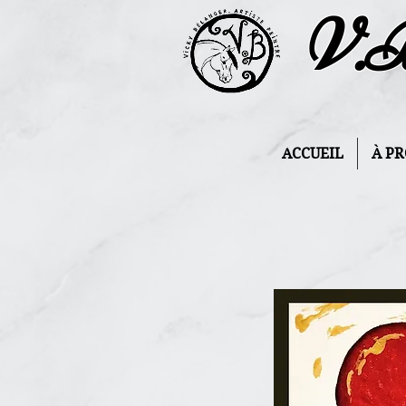
V.
ACCUEIL
À P