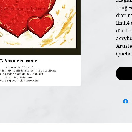
rouges
d'or, 
limité 
d'art o
acryli
Artist
Québec
* Oeuv
* Dime
* Sur 
calibre
* Pein
* Non 
* Certi
l'envoi
* Livr