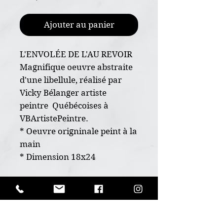
Ajouter au panier
L'ENVOLÉE DE L'AU REVOIR
Magnifique oeuvre abstraite
d'une libellule, réalisé par
Vicky Bélanger artiste
peintre Québécoises à
VBArtistePeintre.
* Oeuvre origninale peint à la
main
* Dimension 18x24
* Sur toile cartonnée et
encadrée dans un cadre
POLITIQUE D'ÉCHANGE ET
flottant de type galerie
DE REMBOURSEMENT
* Peinture acrylique et vernis
Ceci est un produit unique, aucun
* Fixation déjà installé et