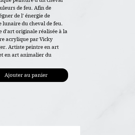
uleurs de feu. Afin de
égner de l' énergie de
e lunaire du cheval de feu.
 d'art originale réalisée à la
re acrylique par Vicky
er. Artiste peintre en art
et en art animalier du
, Canada. VBArtistePeintre.
Ajouter au panier
re originale peint à la main
nsion 5"x7"
papier d'art 300g de haut
, grains fin
ture acrylique et vernis
encadrée
ficat d'authenticité joint à