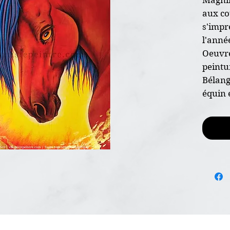
aux co
s'impr
l'anné
Oeuvre
peintu
Bélang
équin 
Québec
* Oeuv
* Dime
* Sur 
calibre
* Pein
* Non 
* Certi
l'envoi