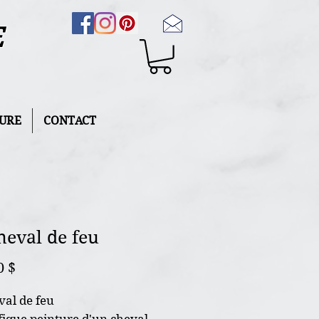
E
URE
CONTACT
heval de feu
Prix
0 $
val de feu
ique peinture d'un cheval