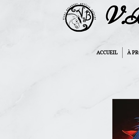
V.
ACCUEIL
À P