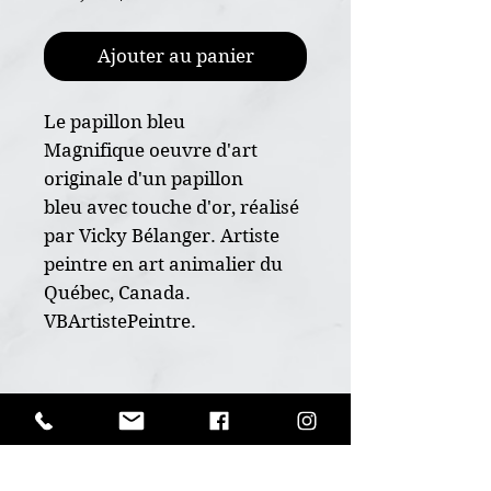
Ajouter au panier
Le papillon bleu
Magnifique oeuvre d'art
originale d'un papillon
bleu avec touche d'or, réalisé
par Vicky Bélanger. Artiste
peintre en art animalier du
Québec, Canada.
VBArtistePeintre.
* Oeuvre originale peint à la
main
POLITIQUE D'ÉCHANGE ET
* Dimension 5"x7"
DE REMBOURSEMENT
* Sur papier d'art 300g de
Ceci est un produit unique, aucun