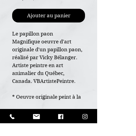
Ajouter au panier
Le papillon paon
Magnifique oeuvre d'art
originale d'un papillon paon,
réalisé par Vicky Bélanger.
Artiste peintre en art
animalier du Québec,
Canada. VBArtistePeintre.
* Oeuvre originale peint à la
main
* Dimension 5"x7"
POLITIQUE D'ÉCHANGE ET
* Sur papier d'art 300g de
DE REMBOURSEMENT
haut calibre, grains fin
Ceci est un produit unique, aucun