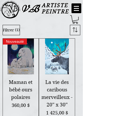
ARTISTE
V.B
PEINTRE
(1)
Filtrer
Nouveauté
Maman et
La vie des
bébé ours
caribous
polaires
merveilleux -
20'' x 30''
Prix
360,00 $
Prix
1 425,00 $