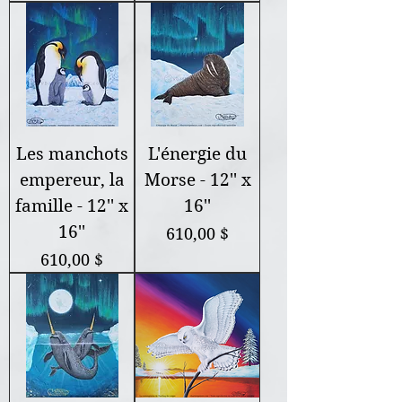
Les manchots
L'énergie du
empereur, la
Morse - 12'' x
famille - 12'' x
16''
16''
Prix
610,00 $
Prix
610,00 $