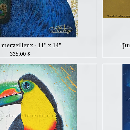
merveilleux - 11'' x 14''
''Ju
Prix
335,00 $