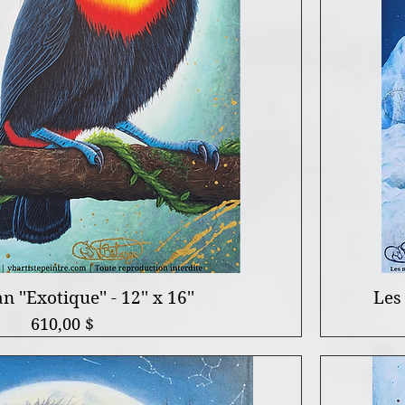
 ''Exotique'' - 12'' x 16''
Les
Prix
610,00 $