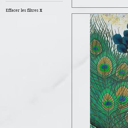
125 $CA
1 425 $CA
Effacer les filtres
X