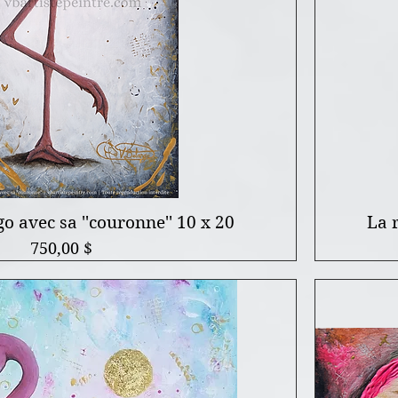
o avec sa ''couronne'' 10 x 20
La 
Prix
750,00 $