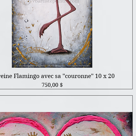
reine Flamingo avec sa ''couronne'' 10 x 20
Prix
750,00 $