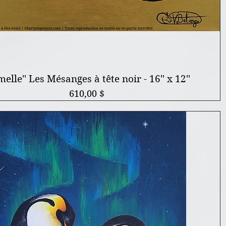
melle'' Les Mésanges à tête noir - 16'' x 12''
Prix
610,00 $