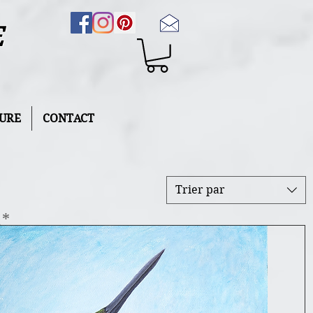
E
URE
CONTACT
Trier par
a*