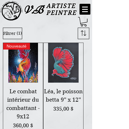
ARTISTE
V.B
PEINTRE
(1)
Filtrer
Nouveauté
Le combat
Léa, le poisson
intérieur du
betta 9'' x 12''
combattant -
Prix
335,00 $
9x12
Prix
360,00 $