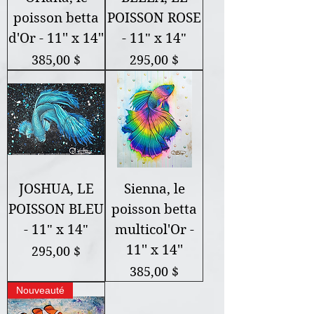
poisson betta
POISSON ROSE
d'Or - 11'' x 14''
- 11" x 14"
Prix
Prix
385,00 $
295,00 $
JOSHUA, LE
Sienna, le
POISSON BLEU
poisson betta
- 11" x 14"
multicol'Or -
11'' x 14''
Prix
295,00 $
Prix
385,00 $
Nouveauté