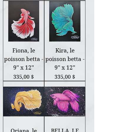
Fiona, le
Kira, le
poisson betta -
poisson betta -
9'' x 12''
9'' x 12''
Prix
Prix
335,00 $
335,00 $
Oriana, le
BELLA, LE